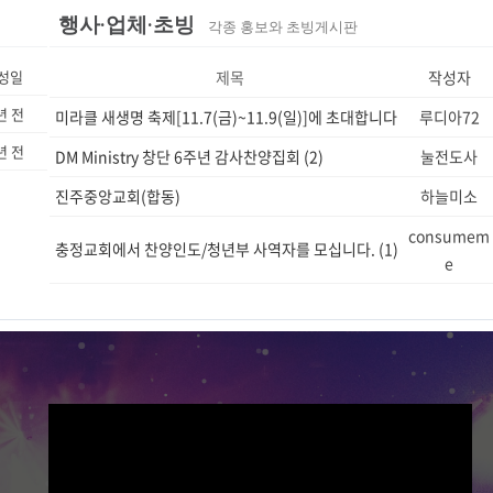
행사·업체·초빙
각종 홍보와 초빙게시판
성일
제목
작성자
년 전
4)
미라클 새생명 축제[11.7(금)~11.9(일)]에 초대합니다
루디아72
년 전
..
(6)
DM Ministry 창단 6주년 감사찬양집회
(2)
눌전도사
진주중앙교회(합동)
하늘미소
consumem
충정교회에서 찬양인도/청년부 사역자를 모십니다.
(1)
e