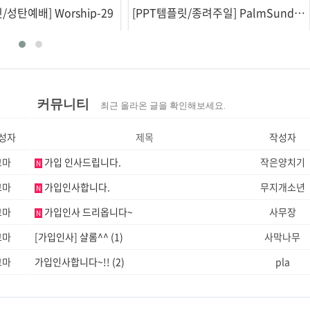
/성탄예배] Worship-29
[PPT템플릿/종려주일] PalmSunday-1
커뮤니티
최근 올라온 글을 확인해보세요.
성자
제목
작성자
고마
가입 인사드립니다.
작은양치기
N
고마
가입인사합니다.
무지개소년
N
고마
가입인사 드리옵니다~
사무장
N
고마
[가입인사] 샬롬^^
(1)
사막나무
고마
가입인사합니다~!!
(2)
pla