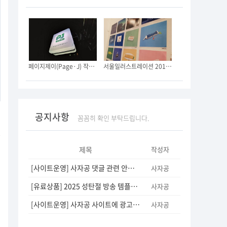
페이지제이(Page·J) 작은 사무실을 오픈했습니다. (긴글 주의)
서울일러스트레이션 2019에 다녀왔어요.
공지사항
꼼꼼히 확인 부탁드립니다.
2
1
제목
작성자
[사이트운영] 사자공 댓글 관련 안내 드립니다.
(3)
사자공
[유료상품] 2025 성탄절 방송 템플릿을 판매합니다.
(5)
사자공
[사이트운영] 사자공 사이트에 광고영역이 추가되었습니다.
(12)
사자공