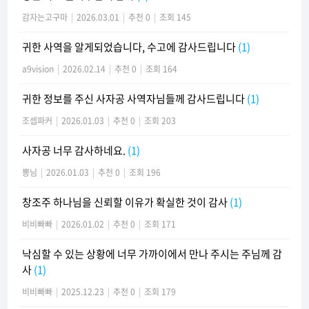
감자는고구마
|
2026.03.01
|
추천 0
|
조회 145
귀한 사역을 알게되었습니다, 수고에 감사드립니다
(1)
a9vision
|
2026.02.14
|
추천 0
|
조회 164
귀한 정보를 주신 사자공 사역자님들께 감사드립니다
(1)
조셉파커
|
2026.01.03
|
추천 0
|
조회 203
사자공 너무 감사하네요.
(1)
뽕님
|
2026.01.03
|
추천 0
|
조회 196
창조주 하나님을 신뢰할 이유가 확실한 것이 감사
(1)
비비빠빠
|
2026.01.02
|
추천 0
|
조회 171
낙심할 수 있는 상황에 너무 가까이에서 만나 주시는 주님께 감
사
(1)
비비빠빠
|
2025.12.23
|
추천 0
|
조회 179