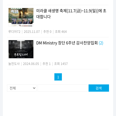
미라클 새생명 축제[11.7(금)~11.9(일)]에 초
대합니다
루디아72
|
2025.11.07
|
추천 0
|
조회 464
DM Ministry 창단 6주년 감사찬양집회
(2)
눌전도사
|
2024.06.05
|
추천 1
|
조회 1457
1
검색