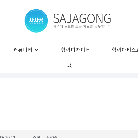
커뮤니티
협력디자이너
협력아티스
06 20:12
조회
10756