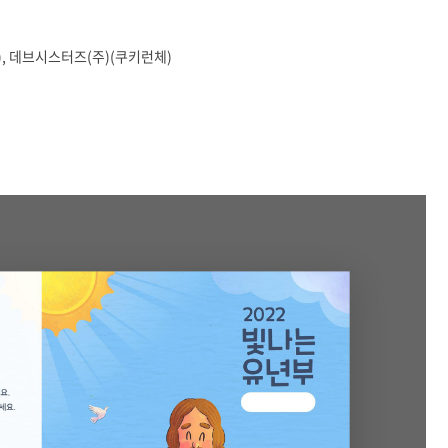
체), 데브시스터즈(주)(쿠키런체)